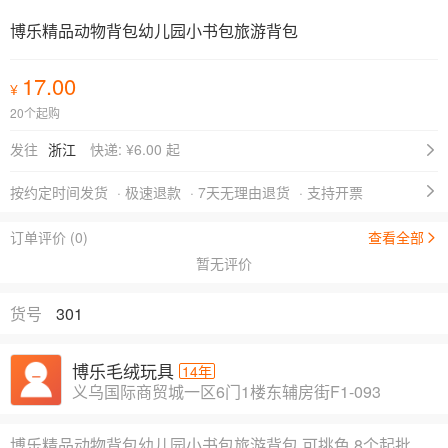
博乐精品动物背包幼儿园小书包旅游背包
17.00
¥
20个起购
发往
浙江
快递: ¥
6.00 起
按约定时间发货
· 极速退款
· 7天无理由退货
· 支持开票
订单评价 (0)
查看全部
暂无评价
货号
301
博乐毛绒玩具
14年
义乌国际商贸城一区6门1楼东辅房街F1-093
博乐精品动物背包幼儿园小书包旅游背包 可挑色 8个起批