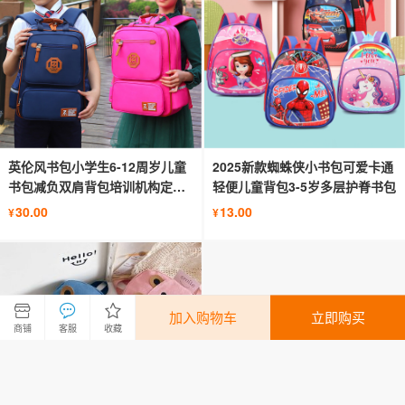
英伦风书包小学生6-12周岁儿童
2025新款蜘蛛侠小书包可爱卡通
书包减负双肩背包培训机构定
轻便儿童背包3-5岁多层护脊书包
logo
30.00
13.00
¥
¥
加入购物车
立即购买
商铺
客服
收藏