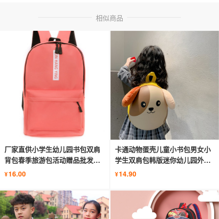
相似商品
厂家直供小学生幼儿园书包双肩
卡通动物蛋壳儿童小书包男女小
背包春季旅游包活动赠品批发布
学生双肩包韩版迷你幼儿园外出
料
背包
16.00
14.90
¥
¥