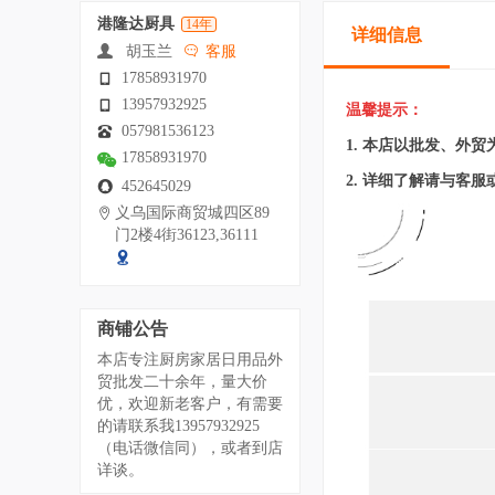
港隆达厨具
14年
详细信息
胡玉兰
客服
17858931970
13957932925
温馨提示：
057981536123
1. 本店以批发、外
17858931970
2.
详细了解请与客服
452645029
义乌国际商贸城四区89
门2楼4街36123,36111
商铺公告
本店专注厨房家居日用品外
贸批发二十余年，量大价
优，欢迎新老客户，有需要
的请联系我13957932925
（电话微信同），或者到店
详谈。