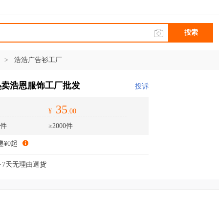
搜索
装
>
浩浩广告衫工厂
热卖浩恩服饰工厂批发
投诉
35
¥
.00
9件
≥2000件
递¥0起
·7天无理由退货