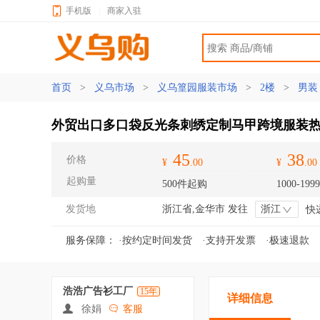
手机版
|
商家入驻
首页
>
义乌市场
>
义乌篁园服装市场
>
2楼
>
男
外贸出口多口袋反光条刺绣定制马甲跨境服装
45
38
价格
¥
.00
¥
.00
起购量
500件起购
1000-199
发货地
浙江省,金华市 发往
浙江
快
服务保障：
·按约定时间发货
·支持开发票
·极速退款
浩浩广告衫工厂
15年
详细信息
徐娟
客服