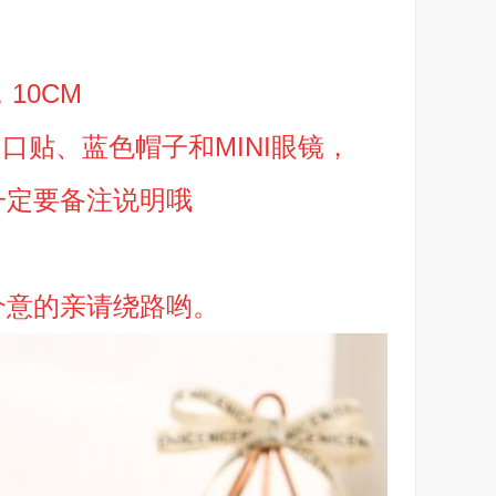
10CM
创口贴、蓝色帽子和MINI眼镜，
一定要备注说明哦
介意的亲请绕路哟。