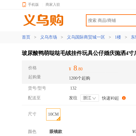
手机版
|
商家入驻
首页
>
义乌市场
>
义乌国际商贸城一区
>
1楼
>
东
玻尿酸鸭萌哒哒毛绒挂件玩具公仔婚庆抛洒4寸
8
价格
¥
.80
起购量
1200个起购
货号/型号
132
配送至
发往
浙江
快递¥0起
尺寸
10CM
颜色
眼镜款
¥