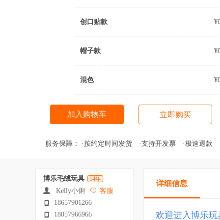
创口贴款
¥
帽子款
¥
混色
¥
加入购物车
立即购买
服务保障：
·按约定时间发货
·支持开发票
·极速退款
博乐毛绒玩具
14年
详细信息
Kelly小俐
客服
18657901266
欢迎进入博乐玩具
18057966966