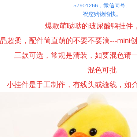
57901266，微信同号。
祝您购物愉快。
爆款萌哒哒的玻尿酸鸭挂件，
晶超柔，配件简直萌的不要不要滴---mini
三款可选，常规是清装，如要混色请
混色可批
小挂件是手工制作，有线头或缝线，如