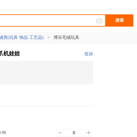
搜索
辅房(玩具·饰品·工艺品)
>
博乐毛绒玩具
爪机娃娃
投诉
0.00