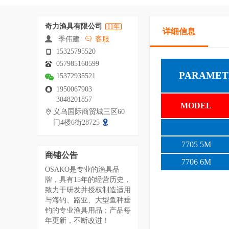
奇力渔具有限公司
11年
详细信息
季伟建
客服
15325795520
057985160599
PARAMET
15372935521
1950067903
3048201857
MODEL
义乌国际商贸城三区60
门4楼6街28725
7705 5M
商铺公告
7706 6M
OSAKO是专业的渔具品
牌，具有15年的经营历史，
致力于研发并授权制造适用
与海钓、路亚、大型鱼种垂
钓的专业渔具用品；产品每
年更新，不断改进！