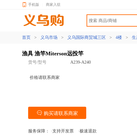
手机版
|
商家入驻
首页
>
义乌市场
>
义乌国际商贸城三区
>
4楼
>
生
渔具 渔竿Miterson远投竿
货号/型号
A239-A240
价格请联系商家
购买请联系商家
服务保障：
·支持开发票
·极速退款