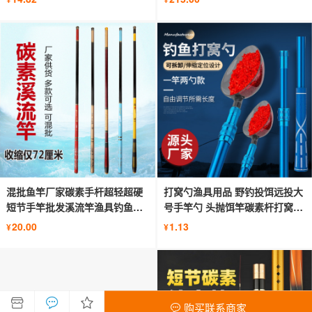
混批鱼竿厂家碳素手杆超轻超硬
打窝勺渔具用品 野钓投饵远投大
短节手竿批发溪流竿渔具钓鱼套
号手竿勺 头抛饵竿碳素杆打窝神
装
器
20.00
1.13
¥
¥
购买联系商家