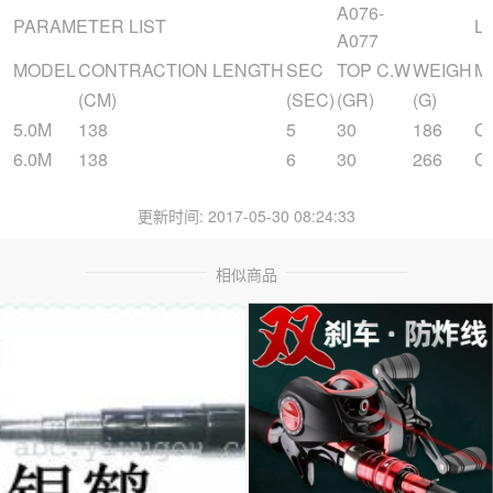
A076-
PARAMETER LIST
L
A077
MODEL
CONTRACTION LENGTH
SEC
TOP C.W
WEIGH
M
(CM)
(SEC)
(GR)
(G)
5.0M
138
5
30
186
C
6.0M
138
6
30
266
C
更新时间: 2017-05-30 08:24:33
相似商品