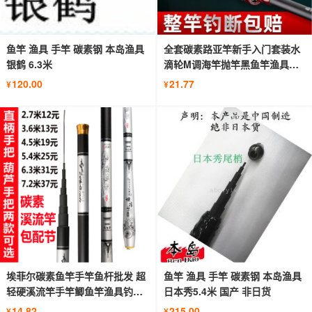
鱼竿 渔具 手竿 碳素钢 本岛渔具
全套碳素路亚竿新手入门套装水
银鹤 6.3米
滴轮M调海竿抛竿黑鱼竿渔具套
装
120.00
21.77
¥
¥
埃菲尔碳素鱼竿手竿鱼杆批发 超
鱼竿 渔具 手竿 碳素钢 本岛渔具
轻硬溪流竿手竿鲫鱼竿渔具钓鱼
日本秀5.4米 国产 非日货
竿
14.82
215.00
¥
¥