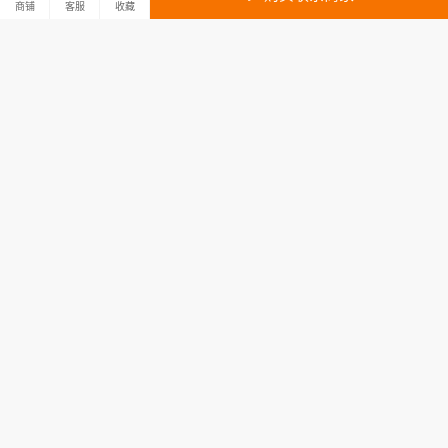
商铺
客服
收藏
鱼竿 渔具 手竿 碳素钢 本岛渔具
鱼竿28调碳素溪流竿短节鱼竿手
青竹6.3米
杆超轻超硬钓鱼竿鲫鱼竿综合竿
渔具
150.00
17.00
¥
¥