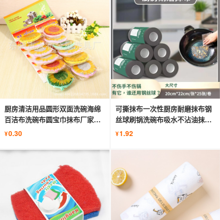
厨房清洁用品圆形双面洗碗海绵
可撕抹布一次性厨房耐磨抹布钢
百洁布洗碗布圆宝巾抹布厂家批
丝球刷锅洗碗布吸水不沾油抹布
发
家用
0.30
1.92
¥
¥