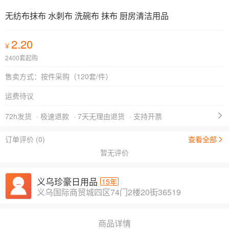
无纺布抹布 水刺布 洗碗布 抹布 厨房清洁用品
2.20
¥
2400套起购
售卖方式：
按件采购（120套/件）
运费待议
72h发货
· 极速退款
· 7天无理由退货
· 支持开票
订单评价 (0)
查看全部
暂无评价
义乌珍豪日用品
15年
义乌国际商贸城四区74门2楼20街36519
商品详情