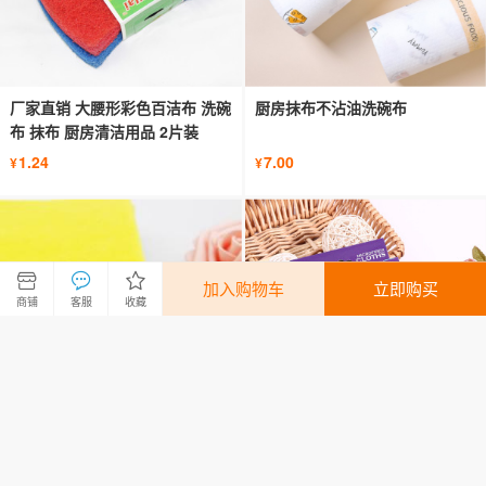
厂家直销 大腰形彩色百洁布 洗碗
厨房抹布不沾油洗碗布
布 抹布 厨房清洁用品 2片装
1.24
7.00
¥
¥
加入购物车
立即购买
商铺
客服
收藏
无纺布6片袋装混色家用清洁洗碗
厂家直销彩盒3PC套装超细纤维
布抹布刷锅布洗碗巾厨房清洁用
纯色抹布厨房清洁用品洗碗布