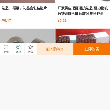
磁铁，磁钢，礼品盒包装磁片
厂家供应 圆形强力磁铁 强力磁铁
钕铁硼圆形磁石磁钢 规格齐全
0.17
0.02
¥
¥
加入购物车
立即购买
商铺
客服
收藏
磁铁厂家 强力磁铁 强磁 磁钢 单
【厂家直销】强力磁铁 ,钕铁硼磁
面磁铁
铁,饰品磁铁,包装磁铁,橡胶磁 磁
钢
0.15
0.15
¥
¥