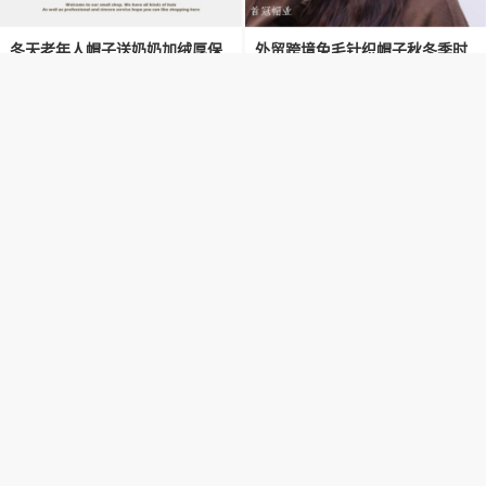
冬天老年人帽子送奶奶加绒厚保
外贸跨境兔毛针织帽子秋冬季时
暖防寒厚毛线帽中老年妈妈新年
尚百搭护耳包头堆堆帽女士毛线
棉帽
帽潮
8.50
20.00
50顶起购
50个起购
¥
¥
宽松薄款头巾帽女生透气月子帽
秋冬新款包头帽女百搭潮流街头
秋冬季堆堆帽针织毛线帽包头帽
复古毛线帽保暖护耳兔毛针织帽
护耳
冷帽
19.00
20.00
50个起购
50个起购
¥
¥