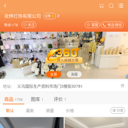
妆烨灯饰有限公司
9年
粉丝:178
关注
客服
电话/微信
全景
海报
地址:
义乌国际生产资料市场门3楼街30781
商品
图库
评价
1766
1
7
默认
最新
销量
价格
分类