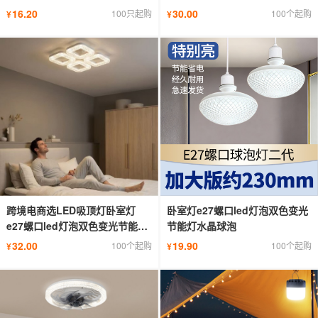
16.20
30.00
100只起购
100个起购
¥
¥
跨境电商选LED吸顶灯卧室灯
卧室灯e27螺口led灯泡双色变光
e27螺口led灯泡双色变光节能灯
节能灯水晶球泡
带遥控
32.00
19.90
100个起购
100个起购
¥
¥