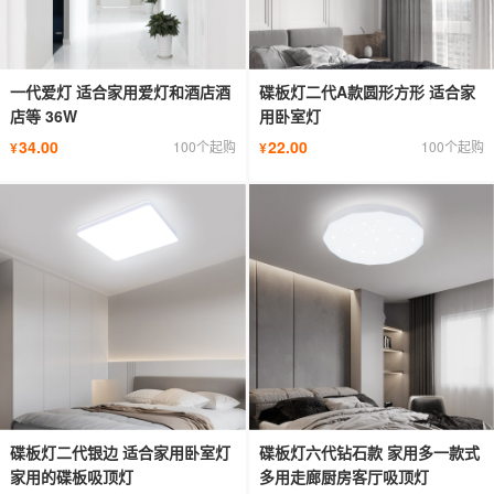
一代爱灯 适合家用爱灯和酒店酒
碟板灯二代A款圆形方形 适合家
店等 36W
用卧室灯
34.00
22.00
100个起购
100个起购
¥
¥
碟板灯二代银边 适合家用卧室灯
碟板灯六代钻石款 家用多一款式
家用的碟板吸顶灯
多用走廊厨房客厅吸顶灯