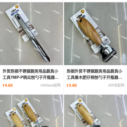
外贸热销不锈钢厨房用品厨具小
热销外贸不锈钢厨房用品厨具小
工具YMP-P柄瓜刨勺子开瓶器切
工具橡木肥仔柄刨勺子开瓶器切
片刀
片刀
4.65
3.80
2400pcs起购
200包起购
¥
¥