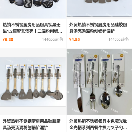
热销不锈钢厨房用品厨具钛黑无
外贸热销不锈钢厨房用品硅胶厨
磁1.2厘智艺汤壳十二漏粉刨锅铲
具汤壳汤漏粉刨锅铲漏铲
漏
6.30
4.85
1440pcs起购
1440pcs起购
¥
¥
外贸热销不锈钢厨房用品硅胶厨
外贸热销不锈钢餐具本色哑光钛
具汤壳汤漏粉刨锅铲漏铲
金光柄系列西餐牛扒刀叉子勺子