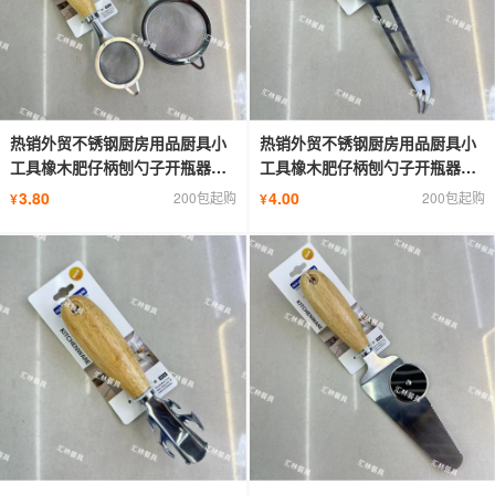
热销外贸不锈钢厨房用品厨具小
热销外贸不锈钢厨房用品厨具小
工具橡木肥仔柄刨勺子开瓶器切
工具橡木肥仔柄刨勺子开瓶器切
片刀
片刀
3.80
4.00
200包起购
200包起购
¥
¥