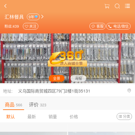
汇林餐具
9年
粉丝:439
关注
客服
电话/微信
全景
海报
地址:
义乌国际商贸城四区79门2楼1街35131
商品
评价
566
323
默认
最新
销量
价格
分类