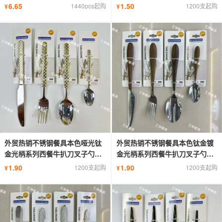
茶勺
6.65
1.50
1440pcs起购
1200支起购
¥
¥
外贸热销不锈钢餐具本色哑光钛
外贸热销不锈钢餐具本色钛金镀
金光柄系列西餐牛扒刀叉子勺子
金光柄系列西餐牛扒刀叉子勺子
茶勺
茶勺
1.90
1.90
1200支起购
1200支起购
¥
¥