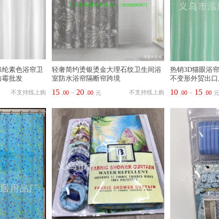
涤纶素色浴帘卫
轻奢简约烫银烫金大理石纹卫生间浴
热销3D猫眼浴
防霉批发
室防水浴帘隔断帘跨境
不变形外贸出口
15
20
10
15
不支持线上购
不支持线上购
.00
~
.00
元
.00
~
.00