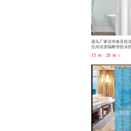
源头厂家浴帘春亚纺
生间浴室隔断帘防水
15
20
.00
~
.00
元