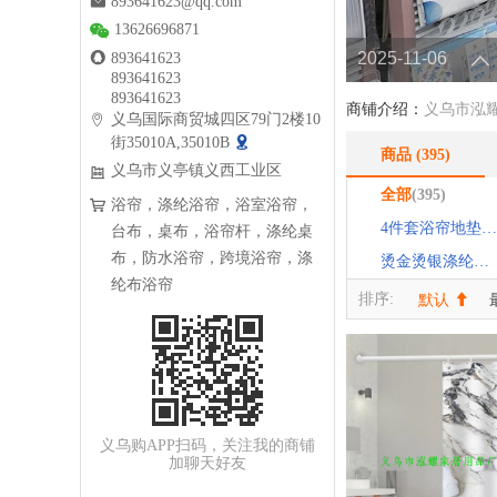
893641623@qq.com
13626696871
2025-11-06
893641623
893641623
893641623
商铺介绍：
义乌市泓
义乌国际商贸城四区79门2楼10
街35010A,35010B
商品
(395)
义乌市义亭镇义西工业区
全部
(395)
浴帘，涤纶浴帘，浴室浴帘，
4件套浴帘地垫套装
台布，桌布，浴帘杆，涤纶桌
布，防水浴帘，跨境浴帘，涤
烫金烫银涤纶浴帘
纶布浴帘
排序:
默认
义乌购APP扫码，关注我的商铺
加聊天好友