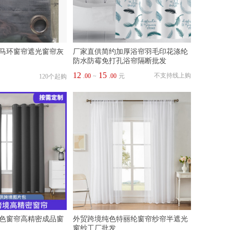
马环窗帘遮光窗帘灰
厂家直供简约加厚浴帘羽毛印花涤纶
防水防霉免打孔浴帘隔断批发
12
15
不支持线上购
.00
~
.00
元
120个起购
色窗帘高精密成品窗
外贸跨境纯色特丽纶窗帘纱帘半遮光
窗纱工厂批发