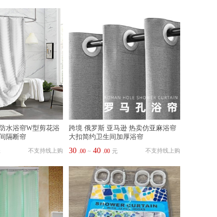
防水浴帘W型剪花浴
跨境 俄罗斯 亚马逊 热卖仿亚麻浴帘
间隔断帘
大扣简约卫生间加厚浴帘
30
40
不支持线上购
不支持线上购
元
.00
~
.00
元