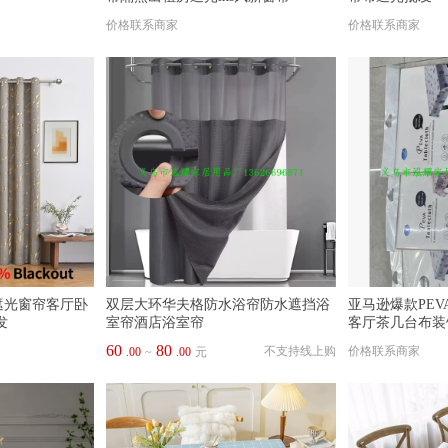
价格联系商家
价格联系商家
遮光窗帘客厅卧
双层大环华夫格防水浴帘防水遮挡浴
亚马逊爆款PE
发
室帘酒店浴室帘
客厅茶几台布装
60
80
不支持线上购
价格联系商家
.00
~
.00
元