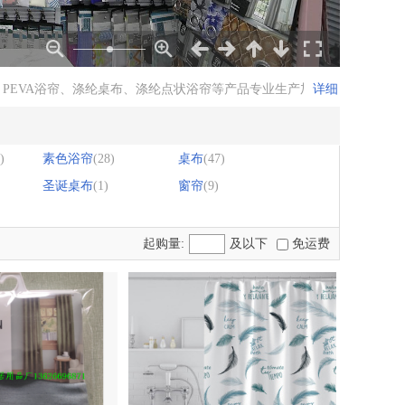
、PEVA浴帘、涤纶桌布、涤纶点状浴帘等产品专业生产加工的公司，拥
详细
)
素色浴帘
(28)
桌布
(47)
圣诞桌布
(1)
窗帘
(9)
起购量:
及以下
免运费