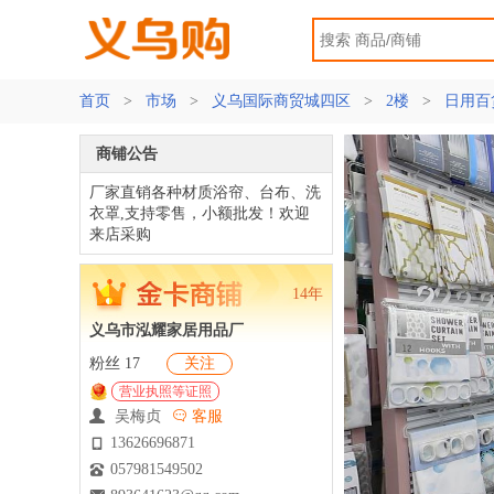
首页
>
市场
>
义乌国际商贸城四区
>
2楼
>
日用百
商铺公告
厂家直销各种材质浴帘、台布、洗
衣罩,支持零售，小额批发！欢迎
来店采购
14年
义乌市泓耀家居用品厂
粉丝 17
关注
营业执照等证照
吴梅贞
客服
13626696871
057981549502