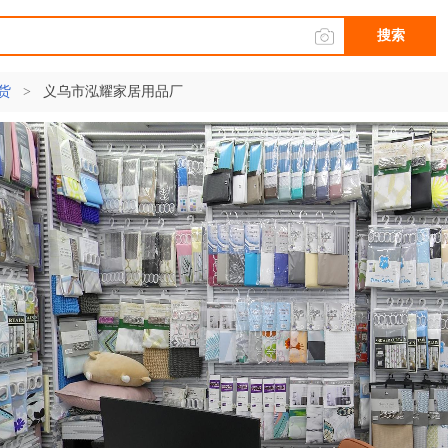
搜索
货
>
义乌市泓耀家居用品厂