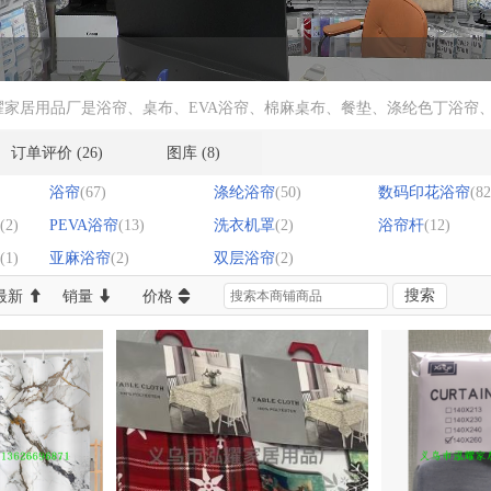
耀家居用品厂是浴帘、桌布、EVA浴帘、棉麻桌布、餐垫、涤纶色丁浴帘
订单评价
(26)
图库
(8)
浴帘
(67)
涤纶浴帘
(50)
数码印花浴帘
(82
(2)
PEVA浴帘
(13)
洗衣机罩
(2)
浴帘杆
(12)
(1)
亚麻浴帘
(2)
双层浴帘
(2)
搜索
最新
销量
价格