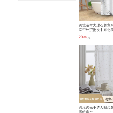
跨境浴帘大理石超宽
室帘外贸批发中东北
20
.00
元
跨境透光不透人阳台
雪纺窗帘