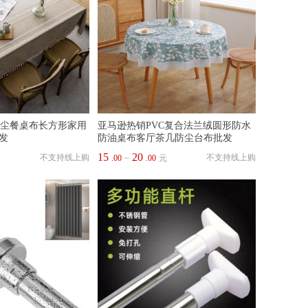
风防尘餐桌布长方形家用
亚马逊热销PVC复合法兰绒圆形防水
发
防油桌布客厅茶几防尘台布批发
15
20
不支持线上购
不支持线上购
元
.00
~
.00
元