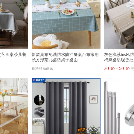
文艺圆桌茶几餐
新款桌布免洗防水防油餐桌台布家用
灰色流苏ins
长方形茶几桌垫桌子桌面
棉麻桌垫现货批
30
50
价格联系商家
.00
~
.00