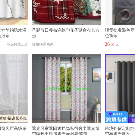
尺寸简约防水浴
圣诞节日餐布涤纶印花圣诞台布长方
现货批发混色罗
美浴帘
形
色窗帘
26
不支持线上购
价格联系商家
.00
元
飘窗客厅高级感
遮光卧室遮阳遮挡隐私宿舍半遮光窗
跨境外贸定制纯
帘隔热出租房遮光ins风新窗帘
帘布遮光批发