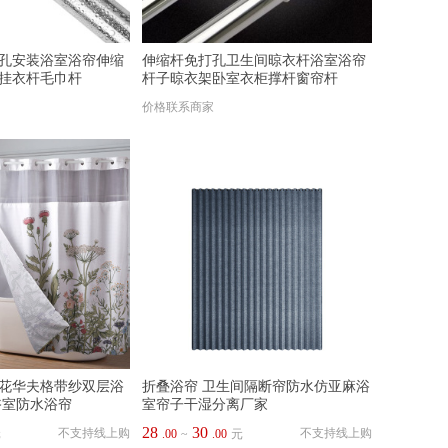
孔安装浴室浴帘伸缩
伸缩杆免打孔卫生间晾衣杆浴室浴帘
挂衣杆毛巾杆
杆子晾衣架卧室衣柜撑杆窗帘杆
价格联系商家
花华夫格带纱双层浴
折叠浴帘 卫生间隔断帘防水仿亚麻浴
浴室防水浴帘
室帘子干湿分离厂家
28
30
不支持线上购
不支持线上购
元
.00
~
.00
元