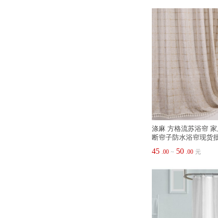
涤麻 方格流苏浴帘 
断帘子防水浴帘现货
45
50
.00
~
.00
元