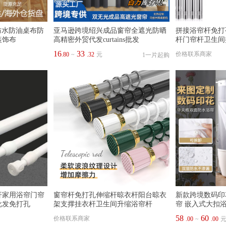
防水防油桌布防
亚马逊跨境绍兴成品窗帘全遮光防晒
拼接浴帘杆免打
装饰布
高精密外贸代发curtains批发
杆门帘杆卫生间
16
33
价格联系商家
.80
~
.32
元
1一片起购
杆家用浴帘门帘
窗帘杆免打孔伸缩杆晾衣杆阳台晾衣
新款跨境数码印
批发免打孔
架支撑挂衣杆卫生间升缩浴帘杆
帘 嵌入式大扣
58
60
价格联系商家
.00
~
.00