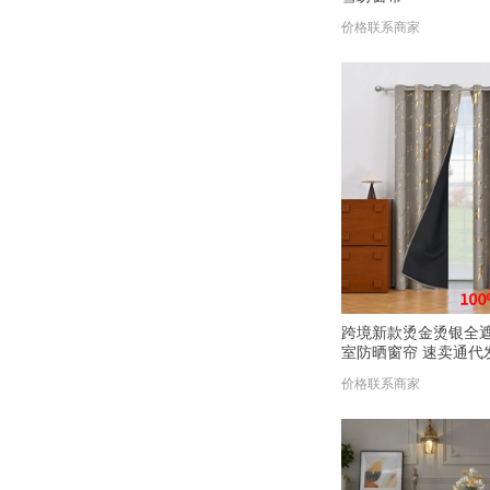
价格联系商家
跨境新款烫金烫银全
室防晒窗帘 速卖通代
价格联系商家