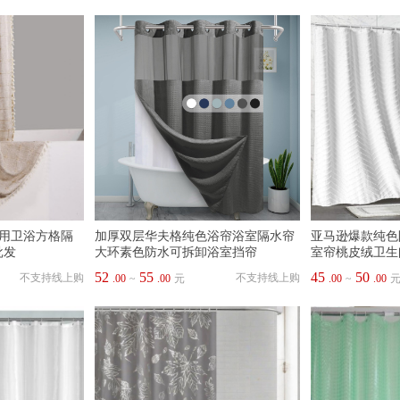
家用卫浴方格隔
加厚双层华夫格纯色浴帘浴室隔水帘
亚马逊爆款纯色
批发
大环素色防水可拆卸浴室挡帘
室帘桃皮绒卫生
52
55
45
50
不支持线上购
不支持线上购
.00
~
.00
元
.00
~
.00