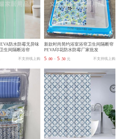
帘EVA防水防霉无异味
新款时尚简约浴室浴帘卫生间隔断帘
卫生间隔断浴帘
PEVA印花防水防霉厂家批发
5
5
不支持线上购
不支持线上购
元
.00
~
.50
元