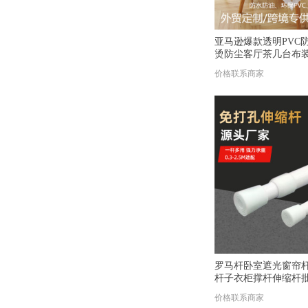
亚马逊爆款透明PVC
烫防尘客厅茶几台布
价格联系商家
罗马杆卧室遮光窗帘
杆子衣柜撑杆伸缩杆
价格联系商家