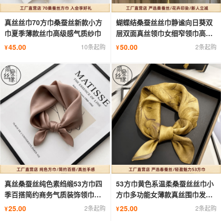
真丝丝巾70方巾桑蚕丝新款小方
蝴蝶结桑蚕丝丝巾静谧向日葵双
巾夏季薄款丝巾高级感气质纱巾
层双面真丝领巾女细窄领巾高级
飘带
45.00
50.00
10条起购
2条起购
¥
¥
真丝桑蚕丝纯色素绉缎53方巾四
53方巾黄色系温柔桑蚕丝丝巾小
季百搭简约商务气质装饰领巾丝
方巾多功能女薄款真丝围巾发带
巾女
领巾
25.00
25.00
2条起购
2条起购
¥
¥