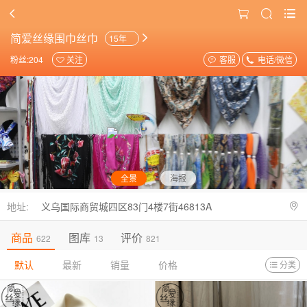
简爱丝缘围巾丝巾
15年
粉丝:204
关注
客服
电话/微信
全景
海报
地址:
义乌国际商贸城四区83门4楼7街46813A
商品
图库
评价
622
13
821
默认
最新
销量
价格
分类