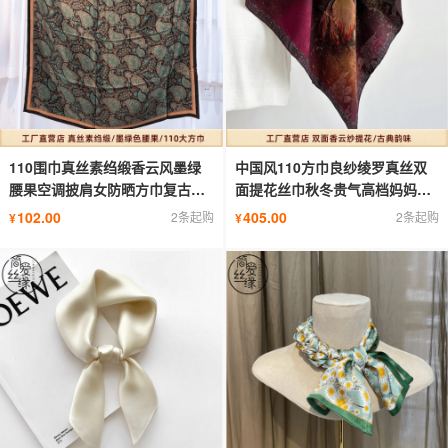
110围巾真丝素绉缎香云风墨绿
中国风110方巾良纱绫罗真丝双
腰果空调披肩女防晒方巾复古轻
面提花丝巾秋冬贵气高档妈妈大
奢感
披肩
102.00
405.00
2条起购
2条起购
¥
¥