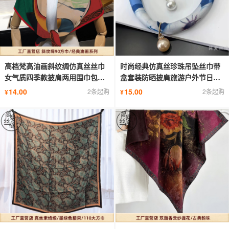
高档梵高油画斜纹绸仿真丝丝巾
时尚经典仿真丝珍珠吊坠丝巾带
女气质四季款披肩两用围巾包头
盒套装防晒披肩旅游户外节日礼
腰巾
物
14.00
15.00
2条起购
2条起购
¥
¥