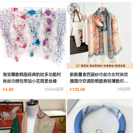
淘宝曝款韩版经典豹纹多功能时
新款薯食西丽纱巾丝巾女时尚优
尚丝巾绑包带加小花简爱丝缘
雅围巾空调防晒披肩轻薄款印花
长巾
4.50
122.00
200pcs起购
2条起购
¥
¥