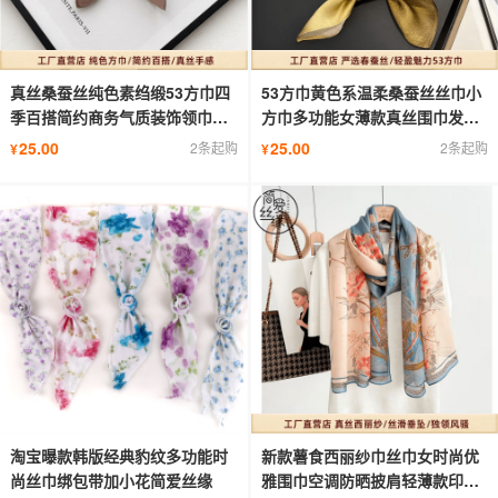
真丝桑蚕丝纯色素绉缎53方巾四
53方巾黄色系温柔桑蚕丝丝巾小
季百搭简约商务气质装饰领巾丝
方巾多功能女薄款真丝围巾发带
巾女
领巾
25.00
25.00
2条起购
2条起购
¥
¥
淘宝曝款韩版经典豹纹多功能时
新款薯食西丽纱巾丝巾女时尚优
尚丝巾绑包带加小花简爱丝缘
雅围巾空调防晒披肩轻薄款印花