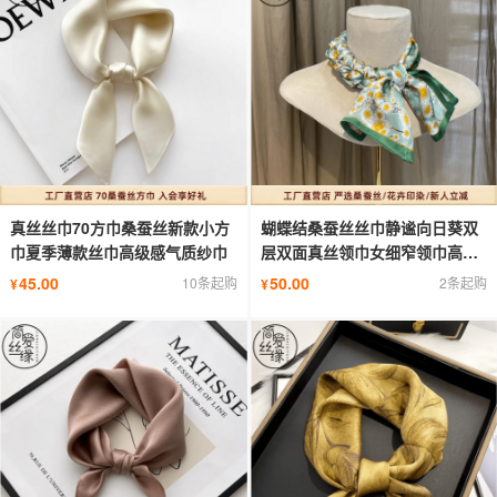
真丝丝巾70方巾桑蚕丝新款小方
蝴蝶结桑蚕丝丝巾静谧向日葵双
巾夏季薄款丝巾高级感气质纱巾
层双面真丝领巾女细窄领巾高级
飘带
45.00
50.00
10条起购
2条起购
¥
¥