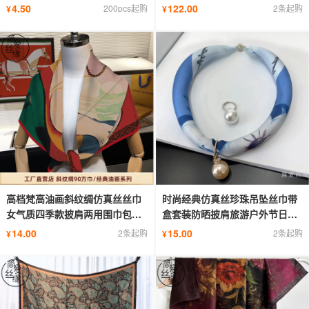
长巾
4.50
122.00
200pcs起购
2条起购
¥
¥
高档梵高油画斜纹绸仿真丝丝巾
时尚经典仿真丝珍珠吊坠丝巾带
女气质四季款披肩两用围巾包头
盒套装防晒披肩旅游户外节日礼
腰巾
物
14.00
15.00
2条起购
2条起购
¥
¥