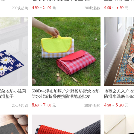
4
5
4
5
.90
~
.90
元
.90
~
.90
元
200块起购
200块起购
花朵地垫小雏菊
600D牛津布加厚户外野餐垫野炊地垫
地毯玄关入户地
防滑垫子
防水郊游折叠便携防潮地垫批发
防滑水洗底长条
6
7
4
5
.60
~
.80
元
.90
~
.90
元
200块起购
200件起购