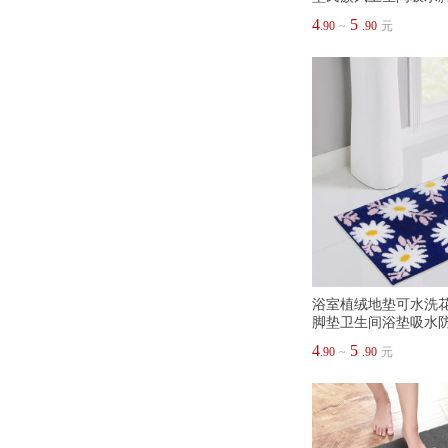
4
5
.90
~
.90
元
浴室植绒地垫可水洗
脚垫卫生间浴垫吸水
4
5
.90
~
.90
元