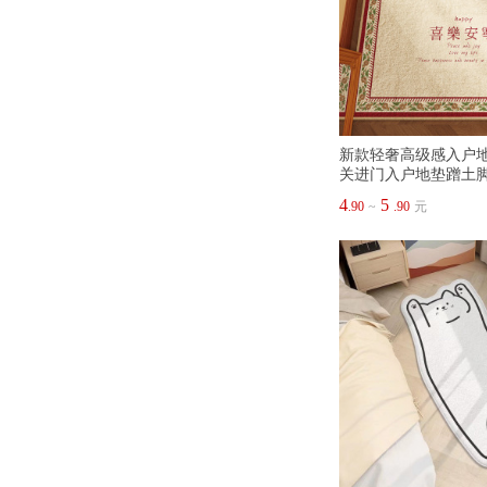
新款轻奢高级感入户
关进门入户地垫蹭土
4
5
.90
~
.90
元