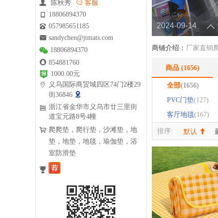
陈秋秀
客服
18806894370
2024-09-14
057985651185
sandychen@jtmats.com
商铺介绍：
厂家直销爬
18806894370
854881760
商品
(1656)
1000.00元
义乌国际商贸城四区74门2楼29
全部
(1656)
街36846
PVC门垫
(127)
浙江省金华市义乌市廿三里街
客厅地毯
(167)
道宝元路8号4幢
爬爬垫，爬行垫，沙滩垫，地
排序:
默认
垫，地垫，地毯，瑜伽垫，浴
室防滑垫