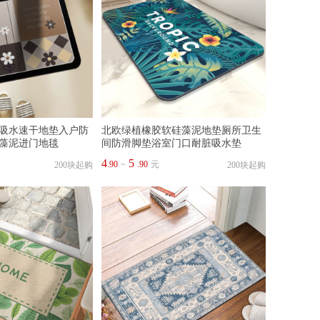
吸水速干地垫入户防
北欧绿植橡胶软硅藻泥地垫厕所卫生
藻泥进门地毯
间防滑脚垫浴室门口耐脏吸水垫
4
5
.90
~
.90
元
200块起购
200块起购