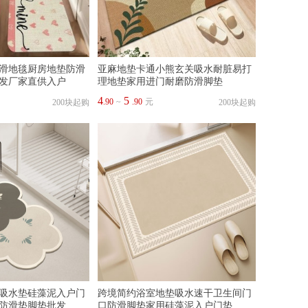
滑地毯厨房地垫防滑
亚麻地垫卡通小熊玄关吸水耐脏易打
发厂家直供入户
理地垫家用进门耐磨防滑脚垫
4
5
.90
~
.90
元
200块起购
200块起购
吸水垫硅藻泥入户门
跨境简约浴室地垫吸水速干卫生间门
防滑垫脚垫批发
口防滑脚垫家用硅藻泥入户门垫