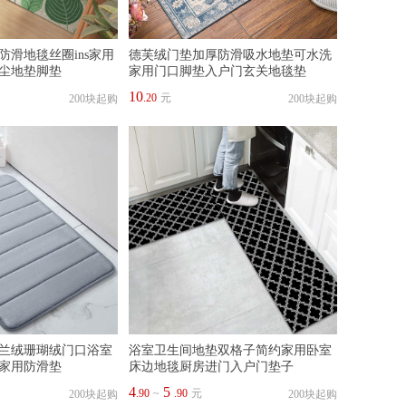
防滑地毯丝圈ins家用
德芙绒门垫加厚防滑吸水地垫可水洗
尘地垫脚垫
家用门口脚垫入户门玄关地毯垫
10
.20
元
200块起购
200块起购
兰绒珊瑚绒门口浴室
浴室卫生间地垫双格子简约家用卧室
家用防滑垫
床边地毯厨房进门入户门垫子
4
5
.90
~
.90
元
200块起购
200块起购