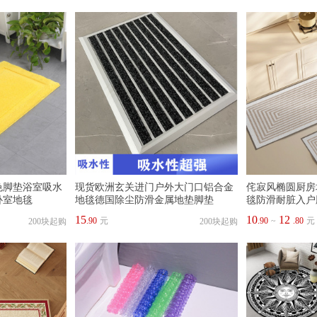
色脚垫浴室吸水
现货欧洲玄关进门户外大门口铝合金
侘寂风椭圆厨房
卧室地毯
地毯德国除尘防滑金属地垫脚垫
毯防滑耐脏入户
15
10
12
.90
元
.90
~
.80
元
200块起购
200块起购