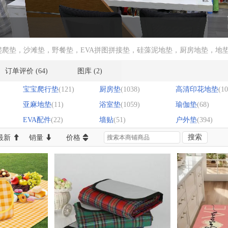
爬垫，沙滩垫，野餐垫，EVA拼图拼接垫，硅藻泥地垫，厨房地垫，地垫，
订单评价
(64)
图库
(2)
宝宝爬行垫
(121)
厨房垫
(1038)
高清印花地垫
(10
亚麻地垫
(11)
浴室垫
(1059)
瑜伽垫
(68)
EVA配件
(22)
墙贴
(51)
户外垫
(394)
搜索
最新
销量
价格