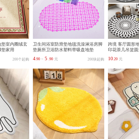
地垫室内圈绒玄
卫生间浴室防滑垫地毯洗澡淋浴房脚
跨境 客厅圆形地
脚垫家用
垫厕所卫浴防水塑料带吸盘地垫
印花茶几吊篮圆
4
5
10
.90
~
.90
元
.20
元
200个起购
200块起购