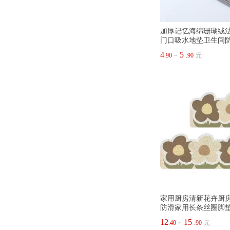
加厚记忆海绵珊瑚绒
门口吸水地垫卫生间
4
5
.90
~
.90
元
家用厨房清新花卉厨
防滑家用长条丝圈脚
12
15
.40
~
.90
元