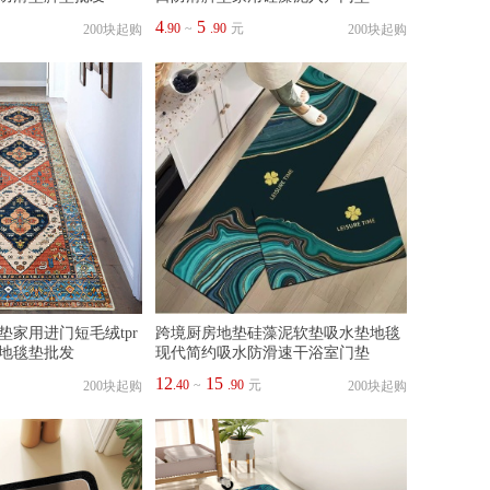
4
5
.90
~
.90
元
200块起购
200块起购
垫家用进门短毛绒tpr
跨境厨房地垫硅藻泥软垫吸水垫地毯
地毯垫批发
现代简约吸水防滑速干浴室门垫
12
15
.40
~
.90
元
200块起购
200块起购