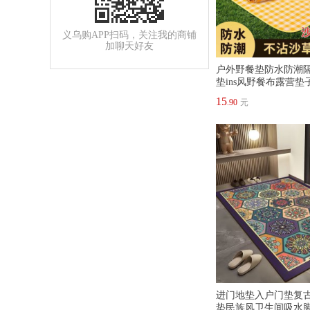
义乌购APP扫码，关注我的商铺
加聊天好友
户外野餐垫防水防潮
垫ins风野餐布露营垫
15
.90
元
进门地垫入户门垫复
垫民族风卫生间吸水