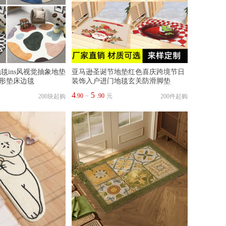
毯ins风视觉抽象地垫
亚马逊圣诞节地垫红色喜庆跨境节日
形垫床边毯
装饰入户进门地毯玄关防滑脚垫
4
5
.90
~
.90
元
200块起购
200件起购