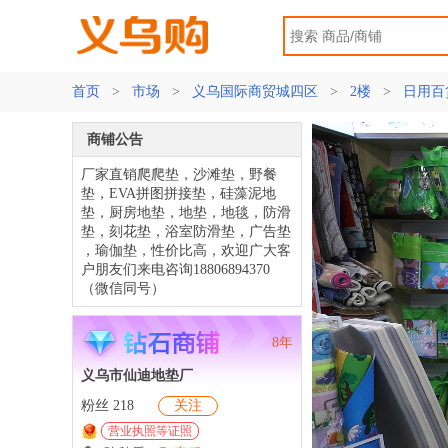
首页
>
市场
>
义乌国际商贸城四区
>
2楼
>
日用百
商铺公告
厂家直销爬爬垫，沙滩垫，野餐
垫，EVA拼图拼接垫，硅藻泥地
垫，厨房地垫，地垫，地毯，防滑
垫，刻花垫，浴室防滑垫，广告垫
，瑜伽垫，性价比高，欢迎广大客
户朋友们来电咨询18806894370
（微信同号）
8年
义乌市仙迪地垫厂
粉丝 218
关注
营业执照等证照