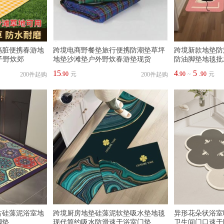
隔脏便携春游地
跨境电商野餐垫旅行便携防潮垫草坪
跨境新款地垫防
子野炊郊
地垫沙滩垫户外野炊春游垫现货
防油脚垫地毯批
15
4
5
.90
元
.90
~
.90
元
200件起购
200件起购
古硅藻泥浴室地
跨境厨房地垫硅藻泥软垫吸水垫地毯
异形花朵状浴室
脚垫
现代简约吸水防滑速干浴室门垫
卫生间门口速干