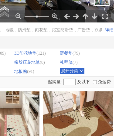
地毯，防滑垫，刻花垫，浴室防滑垫，广告垫，双条纹地毯 ，瑜伽垫，质优
详细
09)
3D印花地垫
(121)
野餐垫
(79)
橡胶压花地毯
(8)
礼拜毯
(7)
展开分类
地板贴
(91)
起购量:
及以下
免运费