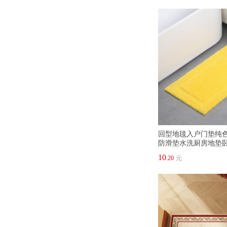
回型地毯入户门垫纯
防滑垫水洗厨房地垫
10
.20
元