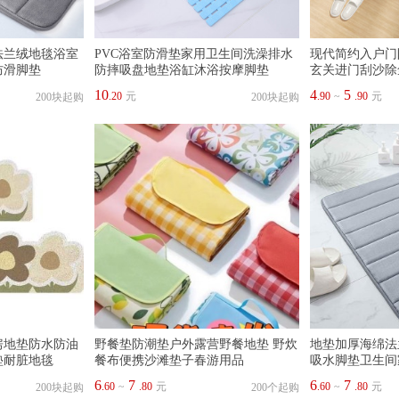
法兰绒地毯浴室
PVC浴室防滑垫家用卫生间洗澡排水
现代简约入户门
防滑脚垫
防摔吸盘地垫浴缸沐浴按摩脚垫
玄关进门刮沙除
10
4
5
.20
元
.90
~
.90
元
200块起购
200块起购
房地垫防水防油
野餐垫防潮垫户外露营野餐地垫 野炊
地垫加厚海绵法
垫耐脏地毯
餐布便携沙滩垫子春游用品
吸水脚垫卫生间
6
7
6
7
.60
~
.80
元
.60
~
.80
元
200块起购
200个起购