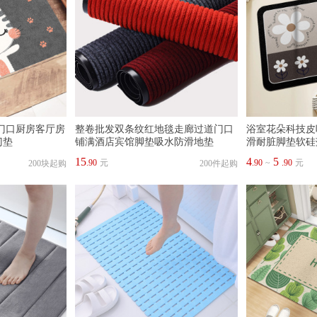
门口厨房客厅房
整卷批发双条纹红地毯走廊过道门口
浴室花朵科技皮
门垫
铺满酒店宾馆脚垫吸水防滑地垫
滑耐脏脚垫软硅
15
4
5
.90
元
.90
~
.90
元
200块起购
200件起购