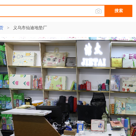
搜索
货
>
义乌市仙迪地垫厂