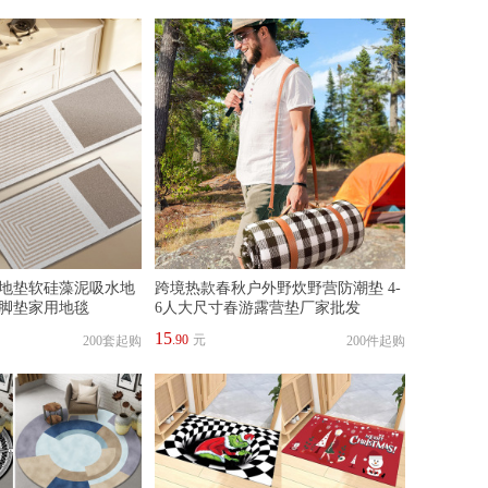
地垫软硅藻泥吸水地
跨境热款春秋户外野炊野营防潮垫 4-
脚垫家用地毯
6人大尺寸春游露营垫厂家批发
15
.90
元
200套起购
200件起购