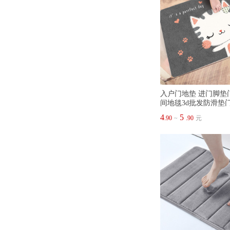
入户门地垫 进门脚垫
间地毯3d批发防滑垫
4
5
.90
~
.90
元