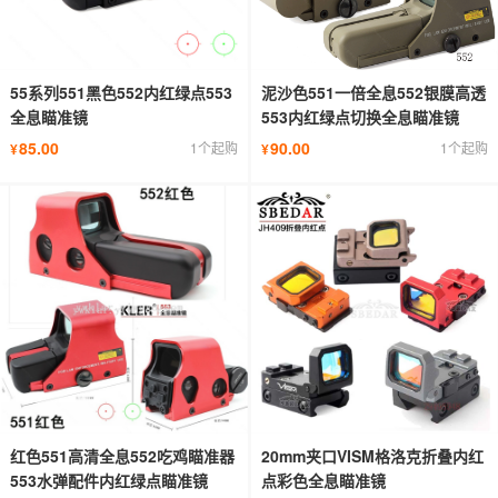
55系列551黑色552内红绿点553
泥沙色551一倍全息552银膜高透
全息瞄准镜
553内红绿点切换全息瞄准镜
85.00
90.00
1个起购
1个起购
¥
¥
红色551高清全息552吃鸡瞄准器
20mm夹口VISM格洛克折叠内红
553水弹配件内红绿点瞄准镜
点彩色全息瞄准镜