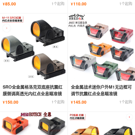
85.00
110.00
1个起购
1个起购
¥
¥
SRO全金属格洛克双底座抗震红
全金属战术迷你户外M1无边框可
膜侧调高透光内红点全息瞄准镜
调节抗震红点全息瞄准镜
150.00
145.00
1个起购
1个起购
¥
¥