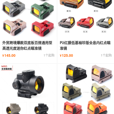
外贸跨境爆款双底板百搭通用型
P2红膜低基袖珍版全息内红点瞄
高透光度迷你红点瞄准镜
准镜
145.00
125.00
1个起购
1个起购
¥
¥