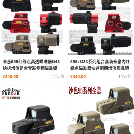
全息558红绿点高透瞄准器G43
558+G33系列组合套装全息内红
快拆增倍组合套装侧翻瞄准镜
绿点瞄准器快速侧翻增倍瞄准镜
340.00
340.00
1个起购
1个起购
¥
¥