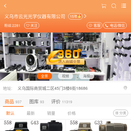
义乌市云光光学仪器有限公司
15年
粉丝:2281
关注
客服
电话/微信
全景
视频
海报
地址:
义乌国际商贸城二区45门3楼6街18686
商品
图库
评价
937
93
11319
默认
最新
销量
价格
分类