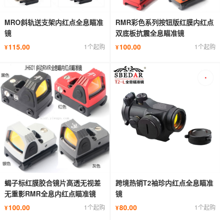
MRO斜轨送支架内红点全息瞄准
RMR彩色系列按钮版红膜内红点
镜
双底板抗震全息瞄准镜
115.00
100.00
1个起购
1个起购
¥
¥
蝎子标红膜胶合镜片高透无视差
跨境热销T2袖珍内红点全息瞄准
无重影RMR全息内红点瞄准镜
镜
100.00
80.00
1个起购
1个起购
¥
¥