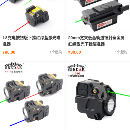
L8充电按钮版下挂红绿蓝激光瞄
20mm宽夹低基轨道镭射全金属
准器
红绿激光下挂瞄准器
80.00
30.00
1个起购
1个起购
¥
¥