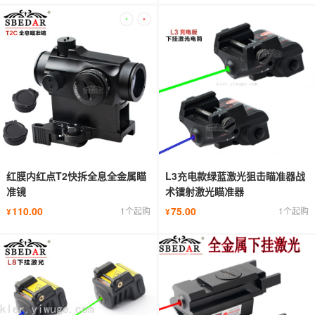
红膜内红点T2快拆全息全金属瞄
L3充电款绿蓝激光狙击瞄准器战
准镜
术镭射激光瞄准器
110.00
75.00
1个起购
1个起购
¥
¥