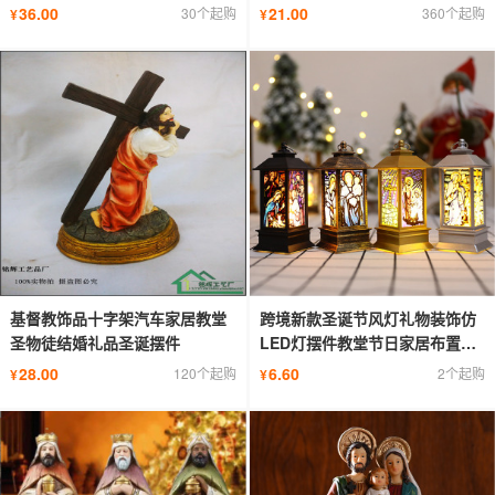
36.00
21.00
30个起购
360个起购
¥
¥
基督教饰品十字架汽车家居教堂
跨境新款圣诞节风灯礼物装饰仿
圣物徒结婚礼品圣诞摆件
LED灯摆件教堂节日家居布置小
夜灯
28.00
6.60
120个起购
2个起购
¥
¥