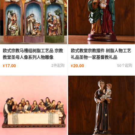
欧式宗教马槽组树脂工艺品 宗教
欧式教堂宗教摆件 树脂人物工艺
教堂圣母人像系列人物雕像
礼品圣物一家基督教礼品
17.00
20.00
2件起购
50个起购
¥
¥