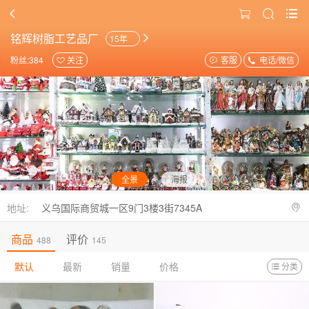
铭辉树脂工艺品厂
15年
粉丝:384
关注
客服
电话/微信
全景
海报
地址:
义乌国际商贸城一区9门3楼3街7345A
商品
评价
488
145
默认
最新
销量
价格
分类