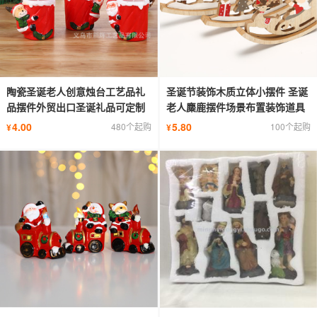
陶瓷圣诞老人创意烛台工艺品礼
圣诞节装饰木质立体小摆件 圣诞
品摆件外贸出口圣诞礼品可定制
老人麋鹿摆件场景布置装饰道具
4.00
5.80
480个起购
100个起购
¥
¥