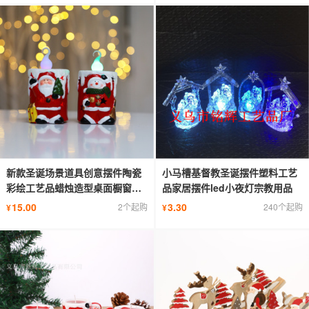
新款圣诞场景道具创意摆件陶瓷
小马槽基督教圣诞摆件塑料工艺
彩绘工艺品蜡烛造型桌面橱窗装
品家居摆件led小夜灯宗教用品
饰
15.00
3.30
2个起购
240个起购
¥
¥