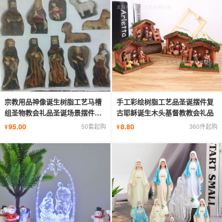
宗教用品神像诞生树脂工艺马槽
手工彩绘树脂工艺品圣诞摆件复
组圣物教会礼品圣诞场景摆件装
古耶稣诞生木头基督教教会礼品
饰品
95.00
8.80
50套起购
360件起购
¥
¥