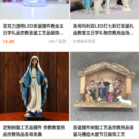
亚克力透明LED圣诞摆件教会主
圣母玛利亚LED灯七彩灯圣诞礼
日学礼品宗教圣诞工艺品装饰组
品教堂主日学礼物宗教用品场景
合
装饰
3.40
480个起购
价格联系商家
¥
定制树脂工艺品摆件 宗教教堂用
圣诞摆件树脂工艺品宗教用品圣
品宗教饰品圣母圣像
诞马槽组木屋节日装饰工艺