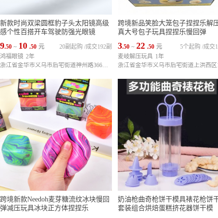
新款时尚双梁圆框豹子头太阳镜高级
跨境新品笑脸大笼包子捏捏乐解
感个性百搭开车驾驶防强光眼镜
真大号包子玩具捏捏乐慢回弹
9
10
3
22
.50
~
.50
元
20副起购
/
成交192副
.50
~
.50
元
5个起购
/
成交1
鸿福眼镜
2年
麦岐解压玩具
1年
浙江省金华市义乌市后宅街道神州路366号（义乌市天来文体制笔有限公司内3栋4楼）
跨境新款Needoh麦芽糖流纹冰块慢回
奶油枪曲奇枪饼干模具裱花枪饼
弹减压玩具冰块正方体捏捏乐
套装组合烘焙蛋糕挤花器饼干模