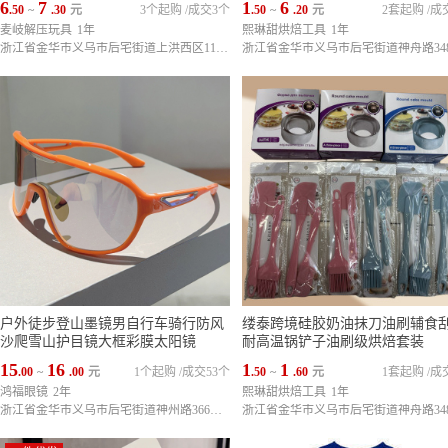
6
7
1
6
.50
~
.30
元
3个起购
/
成交3个
.50
~
.20
元
2套起购
/
成
麦岐解压玩具
1年
熙琳甜烘焙工具
1年
浙江省金华市义乌市后宅街道上洪西区11栋6单元202室
户外徒步登山墨镜男自行车骑行防风
缕泰跨境硅胶奶油抹刀油刷辅食
沙爬雪山护目镜大框彩膜太阳镜
耐高温锅铲子油刷级烘焙套装
15
16
1
1
.00
~
.00
元
1个起购
/
成交53个
.50
~
.60
元
1套起购
/
成
鸿福眼镜
2年
熙琳甜烘焙工具
1年
浙江省金华市义乌市后宅街道神州路366号（义乌市天来文体制笔有限公司内3栋4楼）