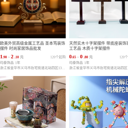
欧美外贸高级金属工艺品 圣本笃装饰
天然实木十字架摆件 带底座装饰
摆件 时尚家居饰品批发
工艺品 木质十字架摆件
1
2
0
0
.90
~
.10
元
120个起购
.65
~
.80
元
120
均泰饰品
1年
均泰饰品
1年
浙江省金华市义乌市后宅街道北站四区137幢3-5