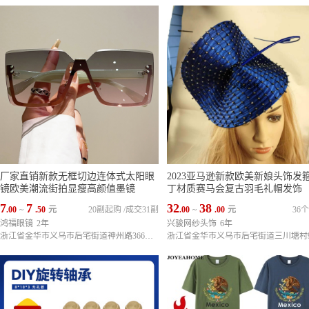
厂家直销新款无框切边连体式太阳眼
2023亚马逊新款欧美新娘头饰发
镜欧美潮流街拍显瘦高颜值墨镜
丁材质赛马会复古羽毛礼帽发饰
7
7
32
38
.00
~
.50
元
20副起购
/
成交31副
.00
~
.00
元
36
鸿福眼镜
2年
兴骏网纱头饰
6年
浙江省金华市义乌市后宅街道神州路366号（义乌市天来文体制笔有限公司内3栋4楼）
浙江省金华市义乌市后宅街道三川塘村