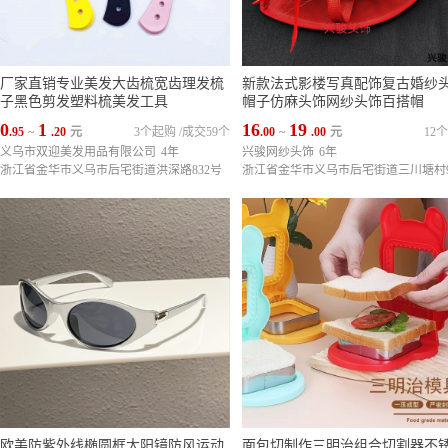
厂家直销专业美发大齿梳宽齿理发梳
新款法式影楼写真配饰复古婚纱
子黑色剪发塑料梳美发工具
帽子仿麻头饰网纱头饰百搭帽
0
1
16
19
.95
~
.20
元
3个起购
/
成交59个
.00
~
.00
元
12
义乌市双迎美发用品有限公司
4年
兴骏网纱头饰
6年
浙江省金华市义乌市后宅街道洪深路832号
浙江省金华市义乌市后宅街道三川塘村
欧美防紫外线椭圆框太阳镜防风运动
面包切制作三明治组合切割器不