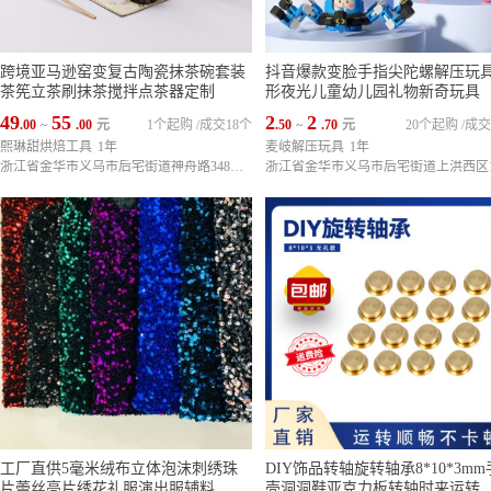
跨境亚马逊窑变复古陶瓷抹茶碗套装
抖音爆款变脸手指尖陀螺解压玩
茶筅立茶刷抹茶搅拌点茶器定制
形夜光儿童幼儿园礼物新奇玩具
49
55
2
2
.00
~
.00
元
1个起购
/
成交18个
.50
~
.70
元
20个起购
/
成交
熙琳甜烘焙工具
1年
麦岐解压玩具
1年
浙江省金华市义乌市后宅街道神舟路348号6栋5楼
工厂直供5毫米绒布立体泡沫刺绣珠
DIY饰品转轴旋转轴承8*10*3m
片蕾丝亮片绣花礼服演出服辅料
壳洞洞鞋亚克力板转轴时来运转