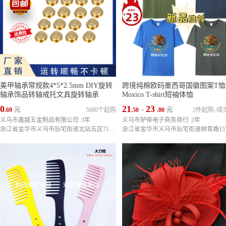
美甲轴承常规款4*5*2.5mm DIY旋转
跨境纯棉欧码墨西哥国徽图案T恤
轴承饰品转轴戒托文具旋转轴承
Moxico T-shirt短袖体恤
0
21
23
.69
元
5000个起购
.50
~
.00
元
2件起购
/
成
义乌市鑫越五金制品有限公司
3年
义乌市轳俫电子商务商行
2年
浙江省金华市义乌市后宅街道北站五区71幢1单元