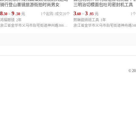
骑行登山墨镜旅游街拍时尚男女
三明治切模面包吐司密封机工具
8
9
3
3
.50
~
.50
元
1个起购
/
成交20个
.60
~
.95
元
1
鸿福眼镜
2年
熙琳甜烘焙工具
1年
浙江省金华市义乌市后宅街道神州路366号（义乌市天来文体制笔有限公司内3栋4楼）
© 2