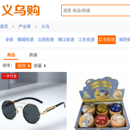
首页
首页
>
>
产业带
产业带
>
义乌
全部
稠城街道
北苑街道
稠江街道
江东街道
后宅街道
城西
商品
商铺
排序：
综合
销量
一件代发