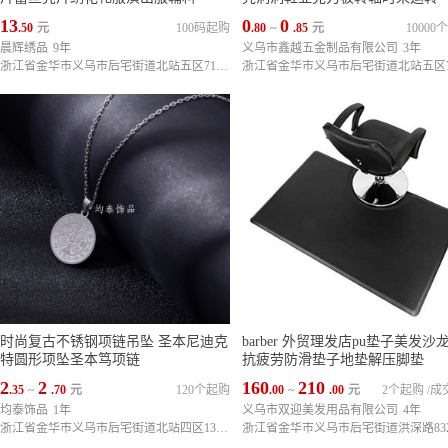
13
0
0
.50
元
100码起购
.80
~
.85
元
10000
晨辉绣品
9年
义乌市鑫越五金制品有限公司
3年
浙江省金华市义乌市后宅街道北站五区71幢一单元1-5楼
时尚复古不锈钢项链吊坠 圣本尼迪克
barber 外贸理发店pu垫子美发沙
特圆形项坠圣本笃项链
抗疲劳防滑垫子地垫解压脚垫
2
2
160
210
.35
~
.70
元
120个起购
.00
~
.00
元
2个起购
/
成
均泰饰品
1年
义乌市双迎美发用品有限公司
4年
浙江省金华市义乌市后宅街道北站四区137幢3-5
浙江省金华市义乌市后宅街道洪深路83