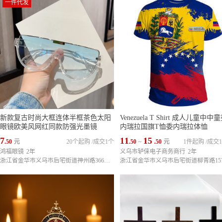
一件代发
新款复古时尚大框连体半框茶色太阳
Venezuela T Shirt 成人儿童中中
眼镜欧美风网红同款防强光墨镜
内瑞拉国旗T恤委内瑞拉体恤
7
11
15
.50
元
20个起购
/
成交1个
.50
~
.50
元
1件起购
/
成交1
鸿福眼镜
2年
义乌市轳俫电子商务商行
2年
浙江省金华市义乌市后宅街道神州路366号（义乌市天来文体制笔有限公司内3栋4楼）