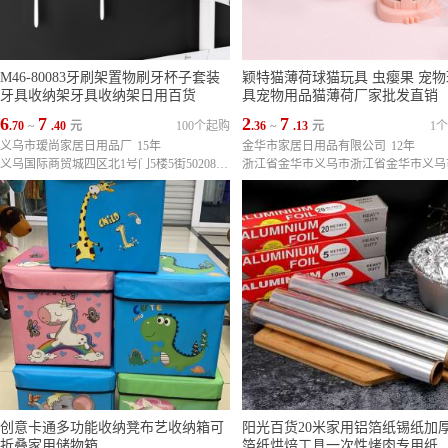
M46-80083牙刷架置物刷牙杯子套装
颖特猫薄荷球猫玩具 虫瘿果 宠物
牙具收纳架牙具收纳架日用百货
具宠物用品猫薄荷厂家批发直销
6
7
2
7
.70
~
.40
元
100个起购
.36
~
.13
元
1
义乌市瑷尚家居日用品厂
15年
金华市家居日用品有限公司
12年
义乌国际商贸城四区北1号门5楼5街50208,50204,50205,50206,50207,50212,50213,50217,50221,50222,50226,50233,50237
创意卡通多功能收纳凳布艺收纳箱可
阳光百货20米家用铝箔纸锡纸加
折叠家用储物箱
箔纸烘焙工具一次性烤肉专用纸