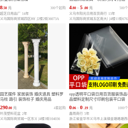
8
4
5
.50
元
300个起购
.80
~
.00
元
500
超芝日用品厂
14年
义乌市阳光日用百货商行
13年
义乌国际商贸城四区89门2楼2街36073A
义乌国际商贸城五区南大门4楼11街676
园艺摆件 家居装饰 婚庆道具 塑料罗
opp透明平口袋日用百货服装饰品
马柱 路引 装饰柱子 婚庆用品
品塑料定制尺寸印刷包装平口袋
290
0
0
.00
元
4套起购
.06
~
.19
元
1000
叶茂塑料花盆
2年
鑫雨商行
5年
义乌国际商贸城一区东3门4楼3街104036