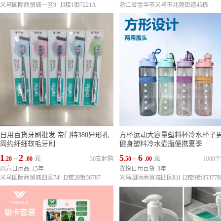
义乌国际商贸城一区9门3楼1街7221A
浙江省金华市义乌市北苑街道45栋
日用百货牙刷批发 帝门特380异形孔
方杯运动大容量塑料杯冷水杯子
简约纤细软毛牙刷
健身塑料冷水壶瓶便携夏季
1
2
5
6
.20
~
.00
元
30支起购
.50
~
.00
元
1000
周六日用品
15年
鑫悦日用百货
3年
义乌国际商贸城四区74门2楼28街36787
义乌国际商贸城四区81门2楼9街35377B