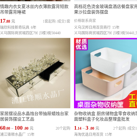
情趣内衣女夏冰丝内衣薄款露背短款
高档花色烫金玻璃盘酒店餐盘家
吊带露背睡裙
果沙拉盘装饰摆盘
17
价格联系商家
.88
元
1套起购
/
成交1套
瑞欣科技新奇玩具
6年
义乌汉邦日用百货商行
15年
义乌国际商贸城四区79门5楼3街50440
家居摆设品水晶烛台带抽屉蜡烛台家
杂物收纳盒 厨房储物盒零食收纳
居装饰摆设工艺品
面塑料盒子化妆品整理盒批发
60
100
1
3
.00
~
.00
元
20个起购
.14
~
.00
元
2个起购
/
成交1
浦江锋顺水晶厂
15年
海淘优选日用百货
15年