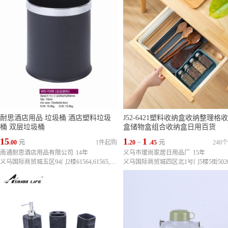
耐思酒店用品 垃圾桶 酒店塑料垃圾
J52-6421塑料收纳盒收纳整理格
桶 双层垃圾桶
盒储物盒组合收纳盒日用百货
15
1
1
.00
元
1件起购
.20
~
.45
元
240
南通耐思酒店用品有限公司
14年
义乌市瑷尚家居日用品厂
15年
义乌国际商贸城五区94门2楼61564,61565,61566,61567