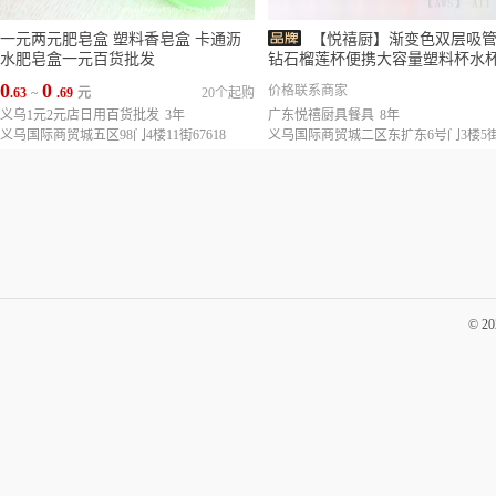
一元两元肥皂盒 塑料香皂盒 卡通沥
【悦禧厨】渐变色双层吸
水肥皂盒一元百货批发
钻石榴莲杯便携大容量塑料杯水
0
0
价格联系商家
.63
~
.69
元
20个起购
义乌1元2元店日用百货批发
3年
广东悦禧厨具餐具
8年
义乌国际商贸城五区98门4楼11街67618
© 2