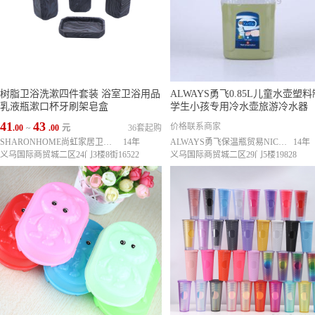
树脂卫浴洗漱四件套装 浴室卫浴用品
ALWAYS勇飞0.85L儿童水壶塑
乳液瓶漱口杯牙刷架皂盒
学生小孩专用冷水壶旅游冷水器
41
43
价格联系商家
.00
~
.00
元
36套起购
SHARONHOME尚虹家居卫浴用品厂
14年
ALWAYS勇飞保温瓶贸易NICEDAY
14年
义乌国际商贸城二区24门3楼8街16522
义乌国际商贸城二区29门5楼19828