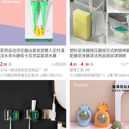
家用自动浇花器出差旅游懒人定时灌
塑料皂液器按压器按压式刷锅神
浇水渗水器吸卡百货盆栽滴水器
配器皂液器清洁用品钢丝球锅刷
2
4
4
.10
元
144套起购
.45
~
.50
元
750
义乌一硕日用百货日用品厂
5年
欧得工贸
4年
义乌国际商贸城五区南大门4楼11街67624
义乌国际商贸城四区71门2楼7街34463